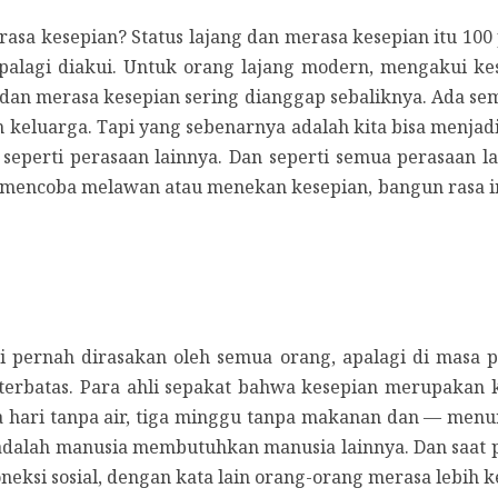
a kesepian? Status lajang dan merasa kesepian itu 100 
lagi diakui. Untuk orang lajang modern, mengakui kes
p, dan merasa kesepian sering dianggap sebaliknya. Ada s
n keluarga. Tapi yang sebenarnya adalah kita bisa menjad
seperti perasaan lainnya. Dan seperti semua perasaan la
ih mencoba melawan atau menekan kesepian, bangun rasa in
i pernah dirasakan oleh semua orang, apalagi di masa 
 terbatas. Para ahli sepakat bahwa kesepian merupakan 
ga hari tanpa air, tiga minggu tanpa makanan dan — menu
s adalah manusia membutuhkan manusia lainnya. Dan saat p
oneksi sosial, dengan kata lain orang-orang merasa lebih k