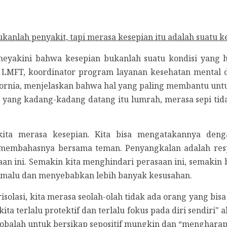
anlah penyakit, tapi merasa kesepian itu adalah suatu k
meyakini bahwa kesepian bukanlah suatu kondisi yang 
 LMFT, koordinator program layanan kesehatan mental 
lifornia, menjelaskan bahwa hal yang paling membantu unt
i yang kadang-kadang datang itu lumrah, merasa sepi tida
ita merasa kesepian. Kita bisa mengatakannya deng
 membahasnya bersama teman. Penyangkalan adalah respo
n ini. Semakin kita menghindari perasaan ini, semakin b
 malu dan menyebabkan lebih banyak kesusahan.
erisolasi, kita merasa seolah-olah tidak ada orang yang bi
ita terlalu protektif dan terlalu fokus pada diri sendiri
obalah untuk bersikap sepositif mungkin dan “mengharapk