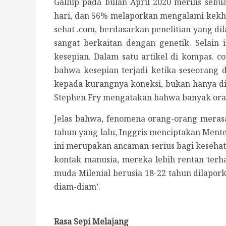
Gallup pada bulan April 2020 merilis s
hari, dan 56% melaporkan mengalami kekh
sehat .com, berdasarkan penelitian yang dil
sangat berkaitan dengan genetik. Selain
kesepian. Dalam satu artikel di kompas. co
bahwa kesepian terjadi ketika seseorang 
kepada kurangnya koneksi, bukan hanya dis
Stephen Fry mengatakan bahwa banyak oran
Jelas bahwa, fenomena orang-orang merasa 
tahun yang lalu, Inggris menciptakan Ment
ini merupakan ancaman serius bagi kesehata
kontak manusia, mereka lebih rentan terh
muda Milenial berusia 18-22 tahun dilapork
diam-diam’.
Rasa Sepi Melajang