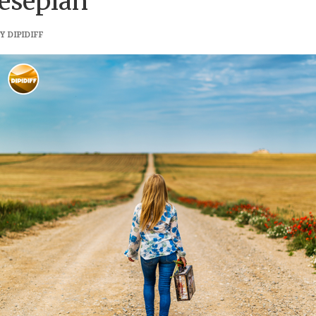
esepian
 DIPIDIFF