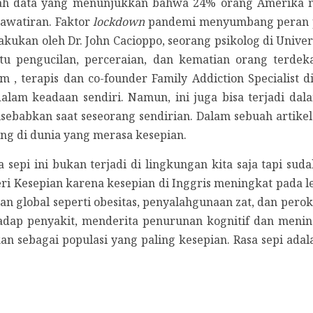
ebuah data yang menunjukkan bahwa 24% orang Amerika 
awatiran. Faktor
lockdown
pandemi menyumbang peran pali
akukan oleh Dr. John Cacioppo, seorang psikolog di Univer
 itu pengucilan, perceraian, dan kematian orang terd
m , terapis dan co-founder Family Addiction Specialist 
dalam keadaan sendiri. Namun, ini juga bisa terjadi da
ebabkan saat seseorang sendirian. Dalam sebuah artikel 
g di dunia yang merasa kesepian.
sepi ini bukan terjadi di lingkungan kita saja tapi suda
eri Kesepian karena kesepian di Inggris meningkat pada l
n global seperti obesitas, penyalahgunaan zat, dan perok
adap penyakit, menderita penurunan kognitif dan meni
an sebagai populasi yang paling kesepian. Rasa sepi ada