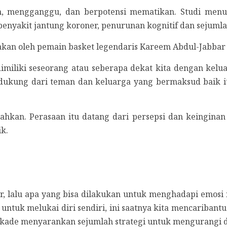
an, mengganggu, dan berpotensi mematikan. Studi menun
penyakit jantung koroner, penurunan kognitif dan sejuml
akan oleh pemain basket legendaris Kareem Abdul-Jabbar 
miliki seseorang atau seberapa dekat kita dengan keluarg
dukung dari teman dan keluarga yang bermaksud baik i
hkan. Perasaan itu datang dari persepsi dan keinginan ki
ik.
ikir, lalu apa yang bisa dilakukan untuk menghadapi emo
ir untuk melukai diri sendiri, ini saatnya kita mencariban
 dekade menyarankan sejumlah strategi untuk mengurangi