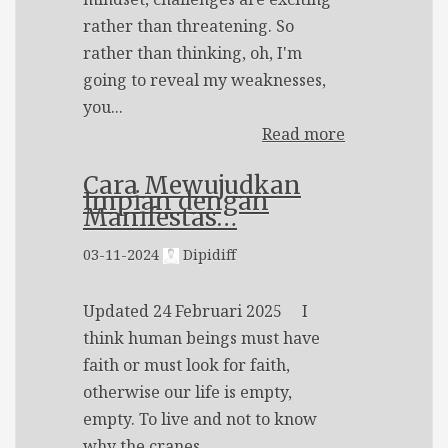
rather than threatening. So
rather than thinking, oh, I'm
going to reveal my weaknesses,
you...
Read more
Cara Mewujudkan
Impian dengan
Manifestas…
03-11-2024
Dipidiff
Updated 24 Februari 2025 I
think human beings must have
faith or must look for faith,
otherwise our life is empty,
empty. To live and not to know
why the cranes...