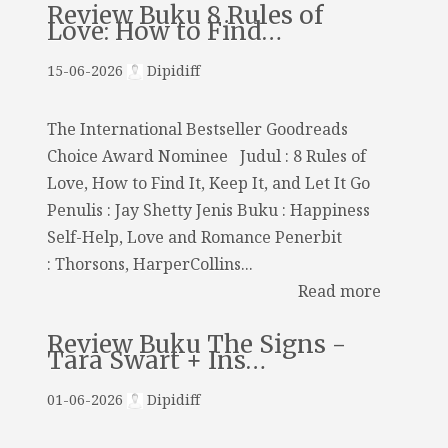
Review Buku 8 Rules of
Love: How to Find…
15-06-2026
Dipidiff
The International Bestseller Goodreads
Choice Award Nominee Judul : 8 Rules of
Love, How to Find It, Keep It, and Let It Go
Penulis : Jay Shetty Jenis Buku : Happiness
Self-Help, Love and Romance Penerbit
: Thorsons, HarperCollins...
Read more
Review Buku The Signs -
Tara Swart + Ins…
01-06-2026
Dipidiff