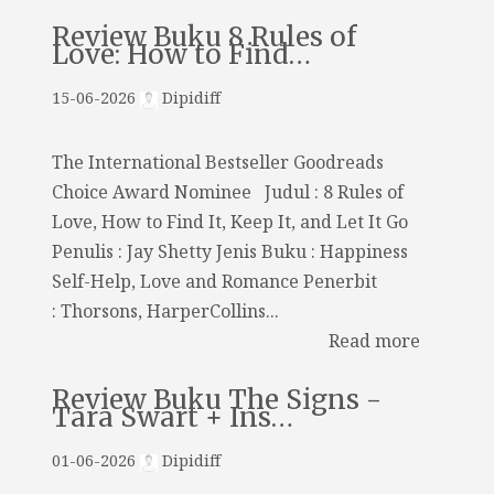
Review Buku 8 Rules of
Love: How to Find…
15-06-2026
Dipidiff
The International Bestseller Goodreads
Choice Award Nominee Judul : 8 Rules of
Love, How to Find It, Keep It, and Let It Go
Penulis : Jay Shetty Jenis Buku : Happiness
Self-Help, Love and Romance Penerbit
: Thorsons, HarperCollins...
Read more
Review Buku The Signs -
Tara Swart + Ins…
01-06-2026
Dipidiff