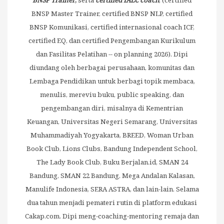
BNSP
Trainer
,
serta
certified IALC coach
, (certified
BNSP Master Trainer, certified BNSP NLP, certified
BNSP Komunikasi, certified internasional coach ICF,
certified EQ, dan certified Pengembangan Kurikulum
dan Fasilitas Pelatihan -- on planning 2026). Dipi
diundang oleh berbagai perusahaan, komunitas dan
Lembaga Pendidikan untuk berbagi topik membaca,
menulis, mereviu buku, public speaking, dan
pengembangan diri, misalnya di Kementrian
Keuangan, Universitas Negeri Semarang, Universitas
Muhammadiyah Yogyakarta, BREED, Woman Urban
Book Club, Lions Clubs, Bandung Independent School,
The Lady Book Club, Buku Berjalan.id, SMAN 24
Bandung, SMAN 22 Bandung, Mega Andalan Kalasan,
Manulife Indonesia, SERA ASTRA, dan lain-lain. Selama
dua tahun menjadi pemateri rutin di platform edukasi
Cakap.com. Dipi meng-coaching-mentoring remaja dan