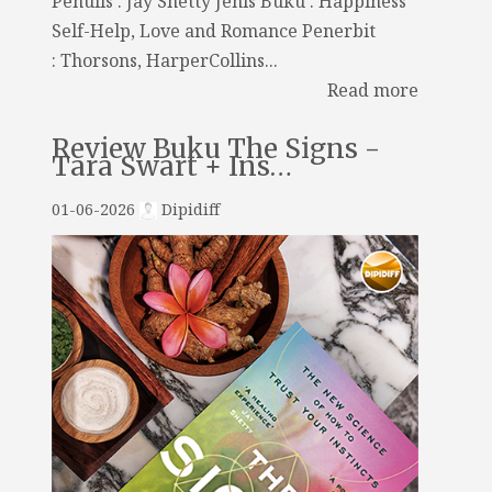
Penulis : Jay Shetty Jenis Buku : Happiness
Self-Help, Love and Romance Penerbit
: Thorsons, HarperCollins...
Read more
Review Buku The Signs -
Tara Swart + Ins…
01-06-2026
Dipidiff