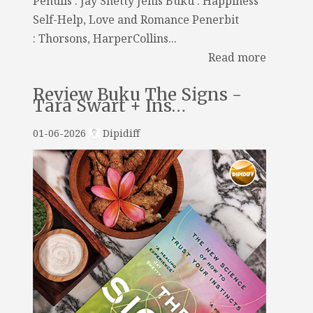
Penulis : Jay Shetty Jenis Buku : Happiness
Self-Help, Love and Romance Penerbit
: Thorsons, HarperCollins...
Read more
Review Buku The Signs -
Tara Swart + Ins…
01-06-2026
Dipidiff