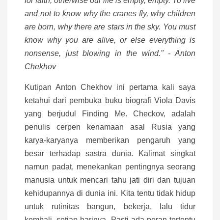
for faith, otherwise our life is empty, empty. To live
and not to know why the cranes fly, why children
are born, why there are stars in the sky. You must
know why you are alive, or else everything is
nonsense, just blowing in the wind." - Anton
Chekhov
Kutipan Anton Chekhov ini pertama kali saya
ketahui dari pembuka buku biografi Viola Davis
yang berjudul Finding Me. Checkov, adalah
penulis cerpen kenamaan asal Rusia yang
karya-karyanya memberikan pengaruh yang
besar terhadap sastra dunia. Kalimat singkat
namun padat, menekankan pentingnya seorang
manusia untuk mencari tahu jati diri dan tujuan
kehidupannya di dunia ini. Kita tentu tidak hidup
untuk rutinitas bangun, bekerja, lalu tidur
kembali, setiap harinya. Pasti ada peran tertentu